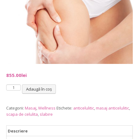
855.00
lei
Cantitate
Adaugă în coș
Masaj
"Say
NO
Categorii:
Masaj
,
Wellness
Etichete:
anticelulitic
,
masaj anticelulitic
,
to
scapa de celulita
,
slabire
cellulite"
50`
Descriere
-5
ședințe