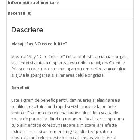
Informații suplimentare
Recenzii (0)
Descriere
Masaj “Say NO to cellulite”
Masajul “Say NO to Cellulite” imbunatateste circulatia sangelui
si a limfei si ajuta la umplerea tesuturilor cu oxigen. Cremele
folosite in cadrul acestui masaj au puternic efect aniticelulitic
si ajuta la spargerea si elimnarea celulelor grase.
Beneficii
Este extrem de benefic pentru diminuarea si eliminarea a
celulitei, rezultatul fiind rapid si vizibil inca de la primele
sedinte. Este una din cele mai bune solutii de a scapa de
‘coaja de portocala’, fiind un tratament local, care, impreuna
cu o alimentatie corespunzatoare si miscare, are efecte
extraordinare si pe termen lung. Un alt efect pozitiv al
masajului anticelulitic este acela ca stimuleaza sistemul