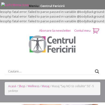
Meniu
Centrul Fericirii
lessphp fatal error: failed to parse passed in variable @bodyBackground:
lessphp fatal error: failed to parse passed in variable @bodyBackground:
lessphp fatal error: failed to parse passed in variable @bodyBackground:
Abonare la newsletter
Contul meu
CAUTARE …
Acasă
/
Shop
/
Wellness
/
Masaj
/ Masaj “Say NO to cellulite” 50` -5
ședințe