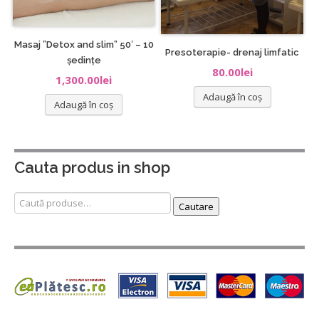
Masaj ”Detox and slim” 50′ – 10
Presoterapie- drenaj limfatic
ședințe
80.00
lei
1,300.00
lei
Adaugă în coș
Adaugă în coș
Cauta produs in shop
Caută
Cautare
după: