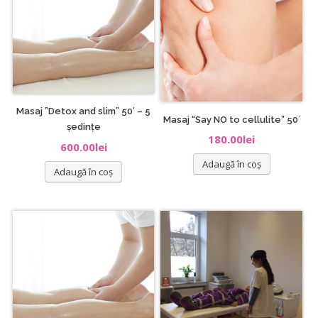
Masaj ”Detox and slim” 50′ – 5
Masaj “Say NO to cellulite” 50`
ședințe
180.00
lei
600.00
lei
Adaugă în coș
Adaugă în coș