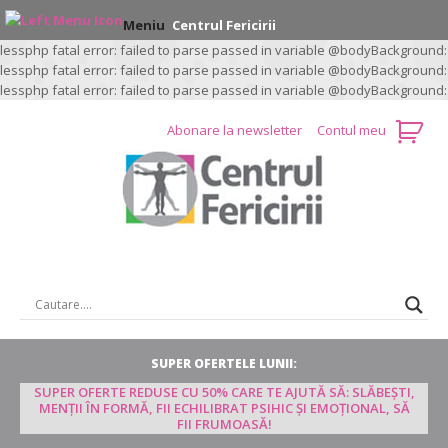
Meniu
Centrul Fericirii
lessphp fatal error: failed to parse passed in variable @bodyBackground:
lessphp fatal error: failed to parse passed in variable @bodyBackground:
lessphp fatal error: failed to parse passed in variable @bodyBackground:
Abonare la newsletter
Contul meu
CAUTARE …
SUPER OFERTELE LUNII:
SUPER OFERTE REDUSE CU 50% CARE TE AJUTĂ SĂ: SLĂBEȘTI,
MENȚII ÎN FORMĂ, FII ECHILIBRAT PSIHIC ȘI EMOȚIONAL, SĂ
FII FRUMOASĂ!