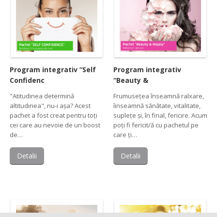
Program integrativ “Self
Program integrativ
Confidenc
“Beauty &
"Atitudinea determină
Frumusețea înseamnă ralxare,
altitudinea", nu-i așa? Acest
îinseamnă sănătate, vitalitate,
pachet a fost creat pentru toți
suplețe și, în final, fericire. Acum
cei care au nevoie de un boost
poți fi fericit/ă cu pachetul pe
de…
care ți…
Detalii
Detalii