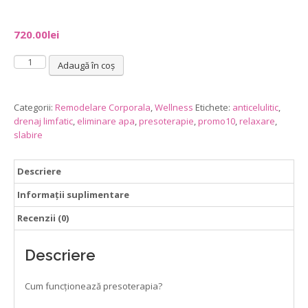
720.00
lei
Cantitate
Adaugă în coș
Presoterapie-
drenaj
limfatic
Categorii:
Remodelare Corporala
,
Wellness
Etichete:
anticelulitic
,
10
drenaj limfatic
,
eliminare apa
,
presoterapie
,
promo10
,
relaxare
,
ședințe
slabire
Descriere
Informații suplimentare
Recenzii (0)
Descriere
Cum funcționează presoterapia?