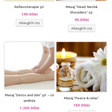
Reflexoterapie 50`
Masaj “Head, Neck&
Shoulders” 25`
190.00
lei
90.00
lei
Adaugă în coș
Adaugă în coș
Masaj ”Detox and slim” 50′ – 10
Masaj “Peace & relax”
ședințe
180.00
lei
1,300.00
lei