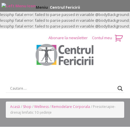
Meniu
Centrul Fericirii
lessphp fatal error: failed to parse passed in variable @bodyBackground:
lessphp fatal error: failed to parse passed in variable @bodyBackground:
lessphp fatal error: failed to parse passed in variable @bodyBackground:
Abonare la newsletter
Contul meu
CAUTARE …
Acasă
/
Shop
/
Wellness
/
Remodelare Corporala
/ Presoterapie-
drenaj limfatic 10 ședințe