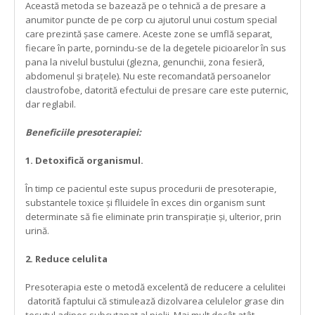
Această metoda se bazează pe o tehnică a de presare a
anumitor puncte de pe corp cu ajutorul unui costum special
care prezintă șase camere. Aceste zone se umflă separat,
fiecare în parte, pornindu-se de la degetele picioarelor în sus
pana la nivelul bustului (glezna, genunchii, zona fesieră,
abdomenul și brațele). Nu este recomandată persoanelor
claustrofobe, datorită efectului de presare care este puternic,
dar reglabil.
Beneficiile presoterapiei:
1. Detoxifică organismul.
În timp ce pacientul este supus procedurii de presoterapie,
substantele toxice și flluidele în exces din organism sunt
determinate să fie eliminate prin transpirație și, ulterior, prin
urină.
2. Reduce celulita
Presoterapia este o metodă excelentă de reducere a celulitei
datorită faptului că stimulează dizolvarea celulelor grase din
țesutul adipos subcutanat al pielii. Mai mult decât atât,