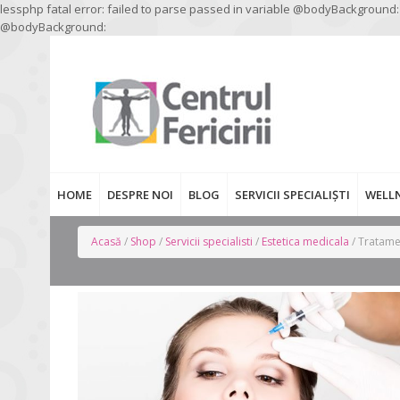
lessphp fatal error: failed to parse passed in variable @bodyBackground:
@bodyBackground:
HOME
DESPRE NOI
BLOG
SERVICII SPECIALIȘTI
WELL
Acasă
/
Shop
/
Servicii specialisti
/
Estetica medicala
/ Tratamen