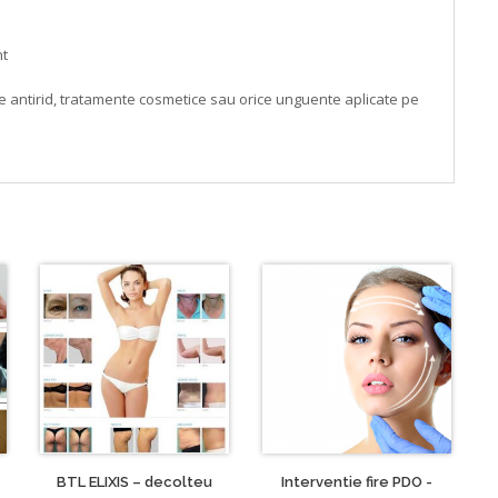
nt
me antirid, tratamente cosmetice sau orice unguente aplicate pe
BTL ELIXIS – decolteu
Interventie fire PDO -