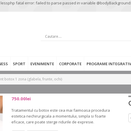
 lessphp fatal error: failed to parse passed in variable @bodyBackground
CAUTARE …
NESS
SPORT
EVENIMENTE
CORPORATE
PROGRAME INTEGRATIV
t botox 1 zona (glabela, frunte, ochi)
750.00
lei
Tratamentul cu botox este cea mai faimoasa procedura
estetica nechirurgicala a momentului, simpla si foarte
C
eficace, care poate sterge ridurile de expresie.
d