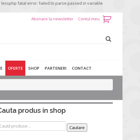
:
lessphp fatal error: failed to parse passed in variable
Abonare la newsletter
Contul meu
E
OFERTE
SHOP
PARTENERI
CONTACT
Cauta produs in shop
aută
Cautare
upă: