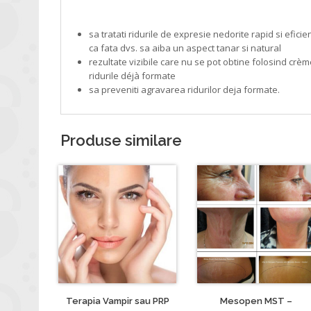
ALEGETI UN TRATAMENT CU BOTOX DACA VA DORITI:
sa tratati ridurile de expresie nedorite rapid si eficie
ca fata dvs. sa aiba un aspect tanar si natural
rezultate vizibile care nu se pot obtine folosind crè
ridurile déjà formate
sa preveniti agravarea ridurilor deja formate.
Produse similare
Terapia Vampir sau PRP
Mesopen MST –