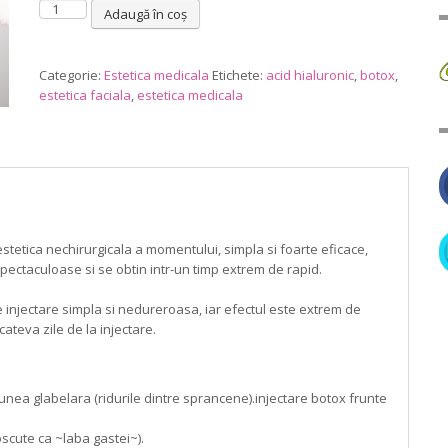
Cantitate
Adaugă în coș
Tratament
botox
1
Categorie:
Estetica medicala
Etichete:
acid hialuronic
,
botox
,
zona
estetica faciala
,
estetica medicala
(glabela,
frunte,
ochi)
etica nechirurgicala a momentului, simpla si foarte eficace,
spectaculoase si se obtin intr-un timp extrem de rapid.
e injectare simpla si nedureroasa, iar efectul este extrem de
ateva zile de la injectare.
unea glabelara (ridurile dintre sprancene).injectare botox frunte
noscute ca ~laba gastei~).