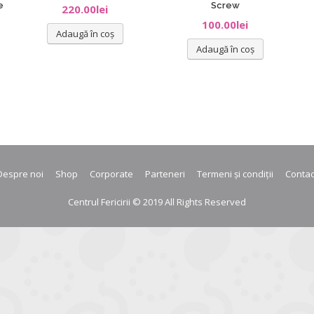
e
Screw
220.00
lei
100.00
lei
Adaugă în coș
Adaugă în coș
Despre noi
Shop
Corporate
Parteneri
Termeni și condiții
Contac
Centrul Fericirii © 2019 All Rights Reserved