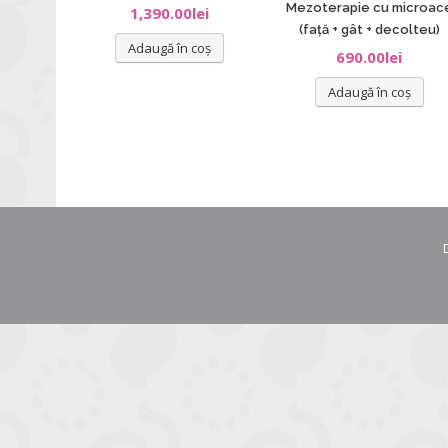
Mezoterapie cu microac
1,390.00
lei
(față + gât + decolteu)
Adaugă în coș
690.00
lei
Adaugă în coș