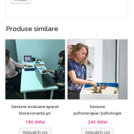
Produse similare
Sesiune evaluare aparat
Sesiune
biorezonanță 90`
psihoterapie/psihologie
180.00
lei
240.00
lei
Adaugă în coș
Adaugă în coș