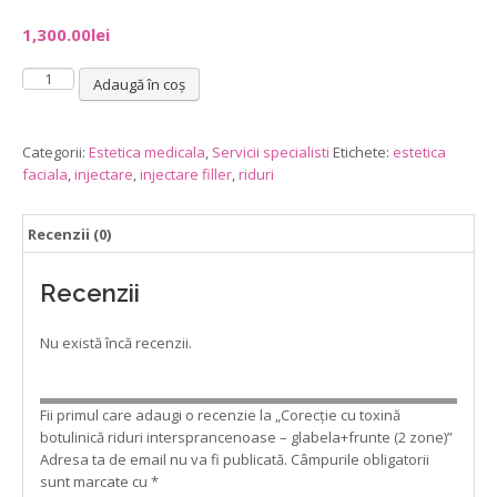
1,300.00
lei
Cantitate
Adaugă în coș
Corecție
cu
toxină
Categorii:
Estetica medicala
,
Servicii specialisti
Etichete:
estetica
botulinică
faciala
,
injectare
,
injectare filler
,
riduri
riduri
intersprancenoase
Recenzii (0)
-
glabela+frunte
(2
Recenzii
zone)
Nu există încă recenzii.
Fii primul care adaugi o recenzie la „Corecție cu toxină
botulinică riduri intersprancenoase – glabela+frunte (2 zone)”
Adresa ta de email nu va fi publicată.
Câmpurile obligatorii
sunt marcate cu
*