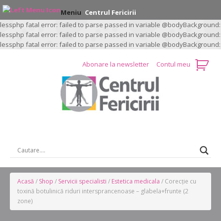
Meniu
Centrul Fericirii
lessphp fatal error: failed to parse passed in variable @bodyBackground:
lessphp fatal error: failed to parse passed in variable @bodyBackground:
lessphp fatal error: failed to parse passed in variable @bodyBackground:
Abonare la newsletter
Contul meu
CAUTARE …
Acasă
/
Shop
/
Servicii specialisti
/
Estetica medicala
/ Corecție cu
toxină botulinică riduri intersprancenoase – glabela+frunte (2
zone)