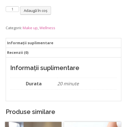
Cantitate
Adaugă în coș
Evaluarea
stilului
în
Categorii:
Make up
,
Wellness
funcție
de
Informații suplimentare
colorimetrie
și
Recenzii (0)
volumetria
fetei
Informații suplimentare
Durata
20 minute
Produse similare