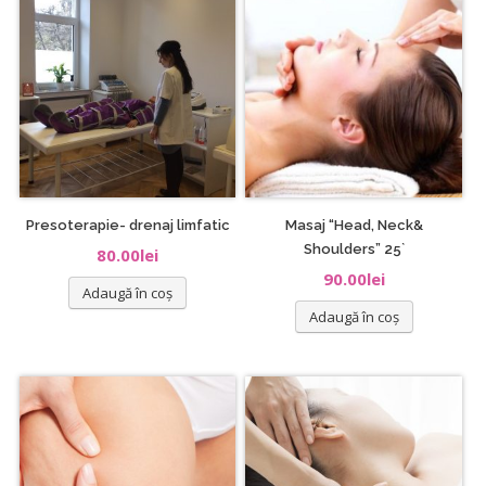
Presoterapie- drenaj limfatic
Masaj “Head, Neck&
Shoulders” 25`
80.00
lei
90.00
lei
Adaugă în coș
Adaugă în coș