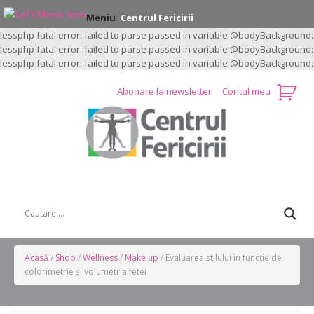
Meniu
Centrul Fericirii
lessphp fatal error: failed to parse passed in variable @bodyBackground:
lessphp fatal error: failed to parse passed in variable @bodyBackground:
lessphp fatal error: failed to parse passed in variable @bodyBackground:
Abonare la newsletter
Contul meu
CAUTARE …
Acasă
/
Shop
/
Wellness
/
Make up
/ Evaluarea stilului în funcție de
colorimetrie și volumetria fetei