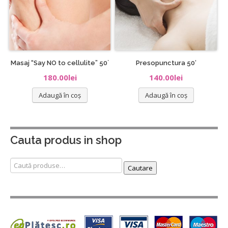
Masaj “Say NO to cellulite” 50`
Presopunctura 50′
180.00
lei
140.00
lei
Adaugă în coș
Adaugă în coș
Cauta produs in shop
Caută
Cautare
după: