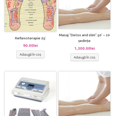
Masaj ”Detox and slim” 50′ – 10
Reflexoterapie 25′
ședințe
90.00
lei
1,300.00
lei
Adaugă în coș
Adaugă în coș