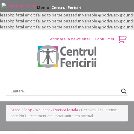
Meniu
Centrul Fericirii
lessphp fatal error: failed to parse passed in variable @bodyBackground:
lessphp fatal error: failed to parse passed in variable @bodyBackground:
lessphp fatal error: failed to parse passed in variable @bodyBackground:
Abonare la newsletter
Contul meu
CAUTARE …
Acasă
/
Shop
/
Wellness
/
Estetica faciala
/ Gerovital 25+ intense
care PRO – tratament antiimbatranire ten normal