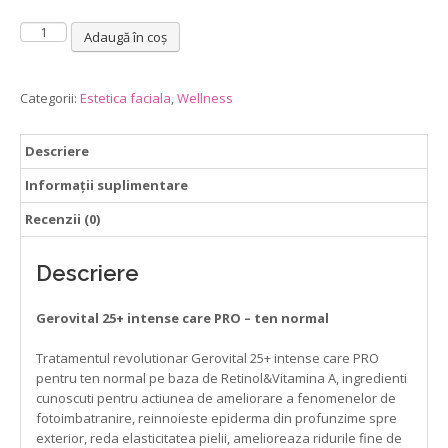
Cantitate
Adaugă în coș
Gerovital
25+
intense
Categorii:
Estetica faciala
,
Wellness
care
PRO
Descriere
–
tratament
Informații suplimentare
antiimbatranire
ten
Recenzii (0)
normal
Descriere
Gerovital 25+ intense care PRO – ten normal
Tratamentul revolutionar Gerovital 25+ intense care PRO
pentru ten normal pe baza de Retinol&Vitamina A, ingredienti
cunoscuti pentru actiunea de ameliorare a fenomenelor de
fotoimbatranire, reinnoieste epiderma din profunzime spre
exterior, reda elasticitatea pielii, amelioreaza ridurile fine de