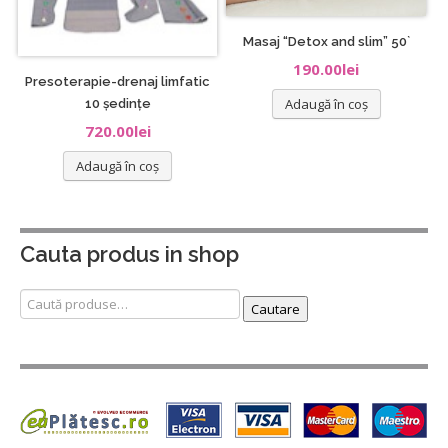
Masaj “Detox and slim” 50`
190.00
lei
Presoterapie-drenaj limfatic
Adaugă în coș
10 ședințe
720.00
lei
Adaugă în coș
Cauta produs in shop
Caută
Cautare
după: