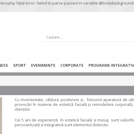
 lessphp fatal error: failed to parse passed in variable @bodyBackground
CAUTARE …
NESS
SPORT
EVENIMENTE
CORPORATE
PROGRAME INTEGRATIV
Cu inventivitate, căldură, pozitivism și, folosind aparatură de u
provocări în materie de estetică facială și remodelare corporală,
clienților.
Cei 5 ani de experiență în estetică facială și masaj sunt valorif
persoanlizată și integrativă sunt elementul distinctiv.