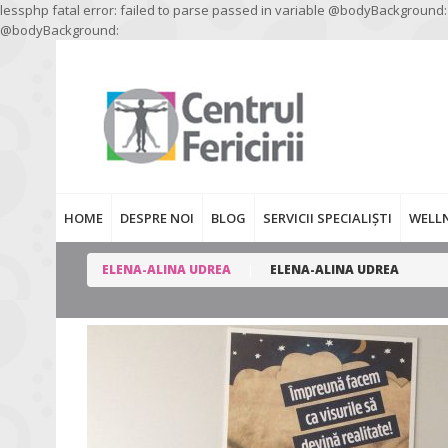
lessphp fatal error: failed to parse passed in variable @bodyBackground:
@bodyBackground:
HOME
DESPRE NOI
BLOG
SERVICII SPECIALIȘTI
WELL
ELENA-ALINA UDREA
ELENA-ALINA UDREA