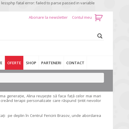
:
lessphp fatal error: failed to parse passed in variable
Abonare la newsletter
Contul meu
E
OFERTE
SHOP
PARTENERI
CONTACT
ltima generație, Alina reușește să faca față celor mai mari
 creând terapii personalizate care răspund țintit nevoilor
icați pe deplin în Centrul Fericirii Brasov, unde abordarea