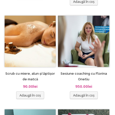
Adaugă în coș
Scrub cu miere, alun și lăptișor
Sesiune coaching cu Florina
de matcă
Onetiu
90.00
lei
950.00
lei
Adaugă în coș
Adaugă în coș