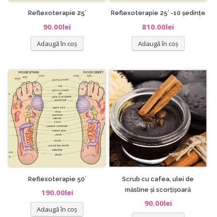
Reflexoterapie 25′
Reflexoterapie 25′ -10 ședințe
90.00
lei
810.00
lei
Adaugă în coș
Adaugă în coș
Reflexoterapie 50`
Scrub cu cafea, ulei de
măsline și scorțișoară
190.00
lei
90.00
lei
Adaugă în coș