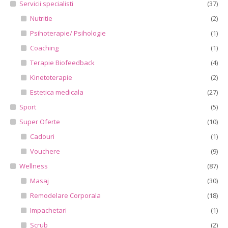
Servicii specialisti
(37)
Nutritie
(2)
Psihoterapie/ Psihologie
(1)
Coaching
(1)
Terapie Biofeedback
(4)
Kinetoterapie
(2)
Estetica medicala
(27)
Sport
(5)
Super Oferte
(10)
Cadouri
(1)
Vouchere
(9)
Wellness
(87)
Masaj
(30)
Remodelare Corporala
(18)
Impachetari
(1)
Scrub
(2)