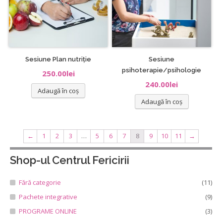
Sesiune Plan nutriție
Sesiune
psihoterapie/psihologie
250.00
lei
240.00
lei
Adaugă în coș
Adaugă în coș
←
1
2
3
…
5
6
7
8
9
10
11
→
Shop-ul Centrul Fericirii
Fără categorie
(11)
Pachete integrative
(9)
PROGRAME ONLINE
(3)